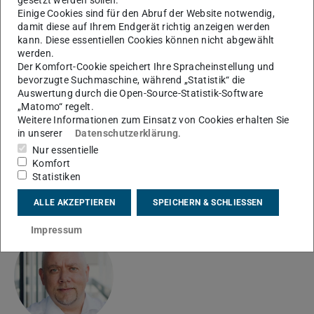
gesetzt werden sollen.
Einige Cookies sind für den Abruf der Website notwendig,
damit diese auf Ihrem Endgerät richtig anzeigen werden
kann. Diese essentiellen Cookies können nicht abgewählt
Zurück
Vor
werden.
Der Komfort-Cookie speichert Ihre Spracheinstellung und
bevorzugte Suchmaschine, während „Statistik“ die
Auswertung durch die Open-Source-Statistik-Software
„Matomo“ regelt.
Weitere Informationen zum Einsatz von Cookies erhalten Sie
Benetzung und Transport auf strukturierten Oberflächen
in unserer
Datenschutzerklärung
.
Nur essentielle
Komfort
Team
Statistiken
ALLE AKZEPTIEREN
SPEICHERN & SCHLIESSEN
Name
Impressum
Prof. Dr. rer. nat.
Markus
Biesalski