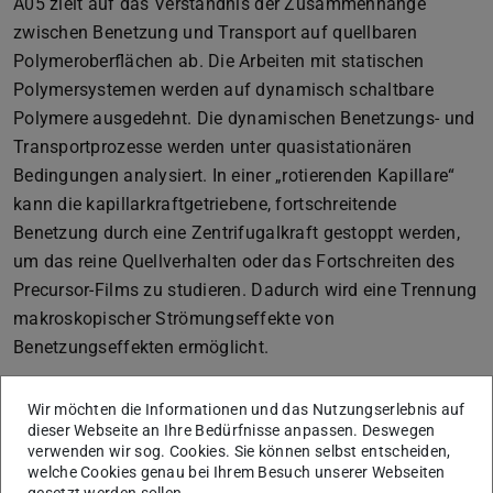
A05 zielt auf das Verständnis der Zusammenhänge
zwischen Benetzung und Transport auf quellbaren
Polymeroberflächen ab. Die Arbeiten mit statischen
Polymersystemen werden auf dynamisch schaltbare
Polymere ausgedehnt. Die dynamischen Benetzungs- und
Transportprozesse werden unter quasistationären
Bedingungen analysiert. In einer „rotierenden Kapillare“
kann die kapillarkraftgetriebene, fortschreitende
Benetzung durch eine Zentrifugalkraft gestoppt werden,
um das reine Quellverhalten oder das Fortschreiten des
Precursor-Films zu studieren. Dadurch wird eine Trennung
makroskopischer Strömungseffekte von
Benetzungseffekten ermöglicht.
Wir möchten die Informationen und das Nutzungserlebnis auf
dieser Webseite an Ihre Bedürfnisse anpassen. Deswegen
verwenden wir sog. Cookies. Sie können selbst entscheiden,
welche Cookies genau bei Ihrem Besuch unserer Webseiten