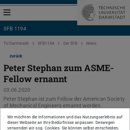
Menü öffnen
SFB 1194
Sie befinden sich hier:
TU Darmstadt
SFB1194
Der SFB
News
zurück
Peter Stephan zum ASME-
Fellow ernannt
03.06.2020
Peter Stephan ist zum Fellow der American Society
of Mechanical Engineers ernannt worden.
Wir möchten die Informationen und das Nutzungserlebnis auf
Das ASME-Komitee der früheren Präsidenten verleiht
dieser Webseite an Ihre Bedürfnisse anpassen. Deswegen
jährlich einigen nominierten Kandidatinnen und
verwenden wir sog. Cookies. Sie können selbst entscheiden,