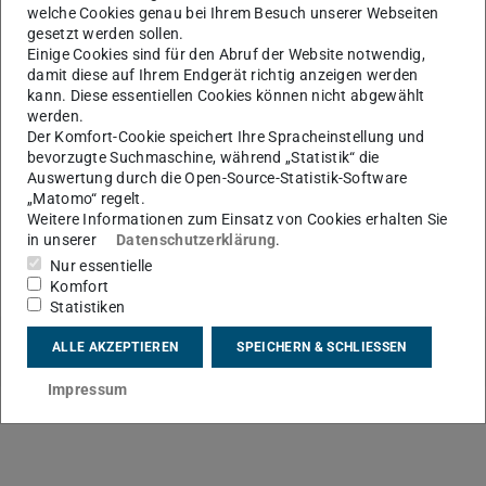
Kandidaten seit nun mehr als 70 Jahren den Status
welche Cookies genau bei Ihrem Besuch unserer Webseiten
gesetzt werden sollen.
Fellow, um ihre herausragenden Ingenieurleistungen zu
Einige Cookies sind für den Abruf der Website notwendig,
würdigen. Peter Stephan ist der zehnte deutsche
damit diese auf Ihrem Endgerät richtig anzeigen werden
Wissenschaftler und Ingenieur, der diese Auszeichnung
kann. Diese essentiellen Cookies können nicht abgewählt
werden.
erhält.
Der Komfort-Cookie speichert Ihre Spracheinstellung und
bevorzugte Suchmaschine, während „Statistik“ die
Liste aller ASME-Fellows
(PDF-Datei)
(wird in neuem Tab geöffnet)
Auswertung durch die Open-Source-Statistik-Software
„Matomo“ regelt.
Weitere Informationen zum Einsatz von Cookies erhalten Sie
in unserer
Datenschutzerklärung
.
KONTAKT
Nur essentielle
Komfort
Statistiken
ALLE AKZEPTIEREN
SPEICHERN & SCHLIESSEN
Impressum