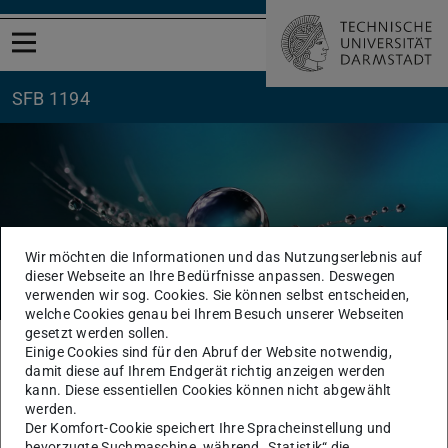
Menü öffnen
SFB 1194
Wir möchten die Informationen und das Nutzungserlebnis auf
News
dieser Webseite an Ihre Bedürfnisse anpassen. Deswegen
verwenden wir sog. Cookies. Sie können selbst entscheiden,
welche Cookies genau bei Ihrem Besuch unserer Webseiten
gesetzt werden sollen.
Sie befinden sich hier:
TU Darmstadt
SFB1194
Der SFB
News
Einige Cookies sind für den Abruf der Website notwendig,
damit diese auf Ihrem Endgerät richtig anzeigen werden
kann. Diese essentiellen Cookies können nicht abgewählt
Lesen Sie aktuelle und vergangene Meldungen und
werden.
Artikel aus dem Umfeld des
Der Komfort-Cookie speichert Ihre Spracheinstellung und
Sonderforschungsbereichs.
bevorzugte Suchmaschine, während „Statistik“ die