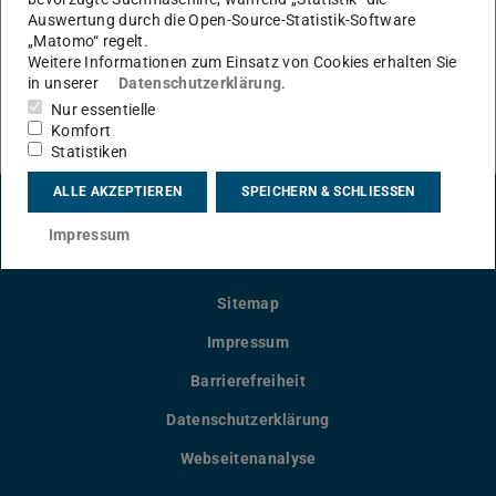
Auswertung durch die Open-Source-Statistik-Software
„Matomo“ regelt.
Zurzeit keine Einträge.
Weitere Informationen zum Einsatz von Cookies erhalten Sie
in unserer
Datenschutzerklärung
.
Nur essentielle
NEWS-ARCHIV
Komfort
Statistiken
ALLE AKZEPTIEREN
SPEICHERN & SCHLIESSEN
Impressum
LinkedIn-Seite der TU Darmstadt
Instagram-Kanal der TU Darmstad
Bluesky-Kanal der TU D
Facebook-Seite
YouTu
Sitemap
Impressum
Barrierefreiheit
Datenschutzerklärung
Webseitenanalyse