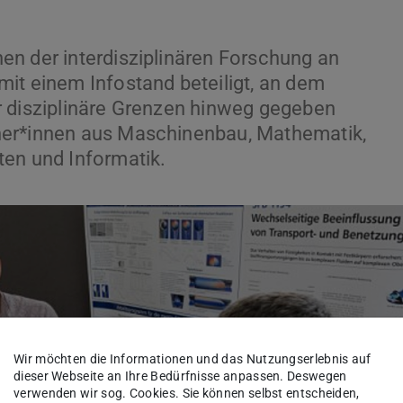
en der interdisziplinären Forschung an
it einem Infostand beteiligt, an dem
r disziplinäre Grenzen hinweg gegeben
her*innen aus Maschinenbau, Mathematik,
ten und Informatik.
Wir möchten die Informationen und das Nutzungserlebnis auf
dieser Webseite an Ihre Bedürfnisse anpassen. Deswegen
verwenden wir sog. Cookies. Sie können selbst entscheiden,