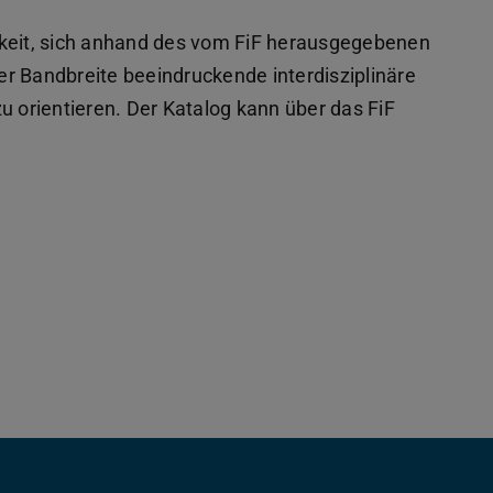
hkeit, sich anhand des vom FiF herausgegebenen
rer Bandbreite beeindruckende interdisziplinäre
u orientieren. Der Katalog kann über das FiF
m Tab geöffnet)
em Tab geöffnet)