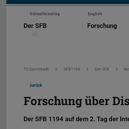
Menü
überspringen
Schnelleinstieg
English
Der SFB
Forschung
Sie befinden sich hier:
TU Darmstadt
SFB1194
Der SFB
Ne
zurück
Forschung über Di
Der SFB 1194 auf dem 2. Tag der Inte