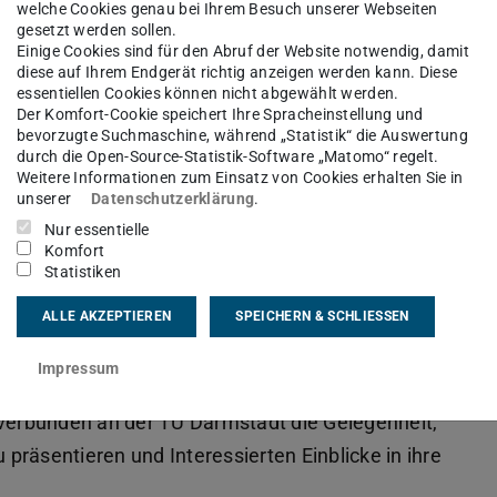
welche Cookies genau bei Ihrem Besuch unserer Webseiten
gesetzt werden sollen.
Einige Cookies sind für den Abruf der Website notwendig, damit
diese auf Ihrem Endgerät richtig anzeigen werden kann. Diese
essentiellen Cookies können nicht abgewählt werden.
Der Komfort-Cookie speichert Ihre Spracheinstellung und
bevorzugte Suchmaschine, während „Statistik“ die Auswertung
durch die Open-Source-Statistik-Software „Matomo“ regelt.
Weitere Informationen zum Einsatz von Cookies erhalten Sie in
unserer
Datenschutzerklärung
.
Nur essentielle
Komfort
Statistiken
ALLE AKZEPTIEREN
SPEICHERN & SCHLIESSEN
der TU Darmstadt (FiF) am 5. November 2018
Impressum
g der Interdisziplinarität“ bot über dreißig
-verbünden an der TU Darmstadt die Gelegenheit,
u präsentieren und Interessierten Einblicke in ihre