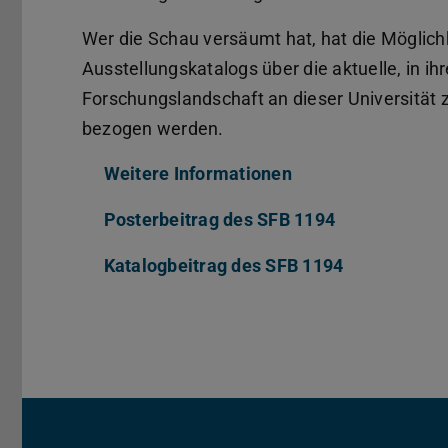
Wer die Schau versäumt hat, hat die Möglic
Ausstellungskatalogs über die aktuelle, in ih
Forschungslandschaft an dieser Universität z
bezogen werden.
Weitere Informationen
Posterbeitrag des SFB 1194
(PDF-Datei)
(wird in neue
Katalogbeitrag des SFB 1194
(PDF-Datei)
(wird in neu