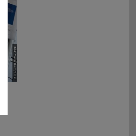
Bild: Yann Kämpf/FiF