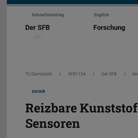
Menü
überspringen
Schnelleinstieg
English
Der SFB
Forschung
Sie befinden sich hier:
TU Darmstadt
SFB1194
Der SFB
Ne
zurück
Reizbare Kunststoff
Sensoren