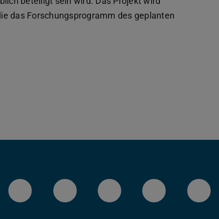
ich beteiligt sein wird. Das Projekt wird
, die das Forschungsprogramm des geplanten
LinkedIn-Seite der TU Darmstadt
Instagram-Kanal der TU 
Bluesky-Kanal de
Facebook-
You