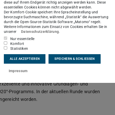
nd functionality in nanoporous membranes
diese auf Ihrem Endgerät richtig anzeigen werden kann. Diese
essentiellen Cookies können nicht abgewählt werden.
r writing“ aus, das mit rund 1,5 Millionen Euro
Der Komfort-Cookie speichert Ihre Spracheinstellung und
bevorzugte Suchmaschine, während „Statistik“ die Auswertung
achbereich Material- und Geowissenschaften)
durch die Open-Source-Statistik-Software „Matomo“ regelt.
ality of Oxide based devices under Electric-
Weitere Informationen zum Einsatz von Cookies erhalten Sie in
unserer
Datenschutzerklärung
.
anoscopy“ rund 1,8 Millionen Euro. Das Projekt
Nur essentielle
figured for Interfacial Catalysis“ von Dr. Martin
Komfort
t werden und wird mit rund 1,9 Millionen Euro
Statistiken
fzeit von jeweils fünf Jahren.
ALLE AKZEPTIEREN
SPEICHERN & SCHLIESSEN
äischen Forschungsrat an
Impressum
is zu sieben Jahre nach der Promotion vergeben.
exzellente und innovative Grundlagen- und
020“-Programms. In der aktuellen Runde wurden
ngereicht worden.