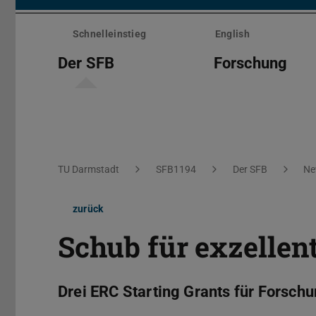
Menü
überspringen
Schnelleinstieg
English
Der SFB
Forschung
Sie befinden sich hier:
TU Darmstadt
SFB1194
Der SFB
Ne
zurück
Schub für exzellen
Drei ERC Starting Grants für Forsch