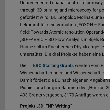
Unprecedented spatial control of porosity a
through 3D printing and microscopy for polyme
gefördert wird. Dr. Leopoldo Molina-Luna (F
bekommt für sein Vorhaben „FOXON – Function
field: Towards Atomic-resolution Operando N
„3D-FABRIC – 3D Flow Analysis in Bijels Recon
Haase soll im Fachbereich Physik angesiedel
unterstützt. Die drei Projekte haben eine Lau
Die
ERC Starting Grants
werden vom Europ
Wissenschaftlerinnen und Wissenschaftler b
Damit fördert die EU nach eigenen Angaben 
Pionierforschung im Rahmen des „Horizon 2
403 Grants vergeben, 3170 Anträge waren ei
Projekt „3D-FNP Writing“