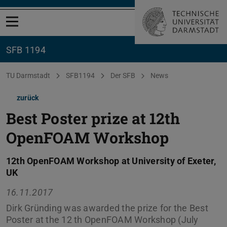
Menü öffnen
SFB 1194
Sie befinden sich hier:
TU Darmstadt
SFB1194
Der SFB
News
zurück
Best Poster prize at 12th
OpenFOAM Workshop
12th OpenFOAM Workshop at University of Exeter,
UK
16.11.2017
Dirk Gründing was awarded the prize for the Best
Poster at the 12 th OpenFOAM Workshop (July