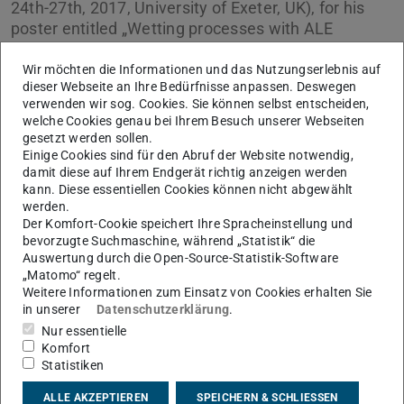
24th-27th, 2017, University of Exeter, UK), for his
poster entitled „Wetting processes with ALE
interface tracking“.
Wir möchten die Informationen und das Nutzungserlebnis auf
Gründing (project B02) presented a method to simulate
dieser Webseite an Ihre Bedürfnisse anpassen. Deswegen
verwenden wir sog. Cookies. Sie können selbst entscheiden,
wetting processes by OpenFOAM's ALE interface tracking
welche Cookies genau bei Ihrem Besuch unserer Webseiten
method. With this approach, a variety of dynamic contact
gesetzt werden sollen.
Einige Cookies sind für den Abruf der Website notwendig,
angle models can be run-time selected. Numerical results
damit diese auf Ihrem Endgerät richtig anzeigen werden
are compared to an approximate analytical solution for
kann. Diese essentiellen Cookies können nicht abgewählt
the rise of a liquid in a capillary. Furthermore, the
werden.
Der Komfort-Cookie speichert Ihre Spracheinstellung und
implementation is validated by comparison to
bevorzugte Suchmaschine, während „Statistik“ die
experimental data for the reorientation of a free liquid
Auswertung durch die Open-Source-Statistik-Software
interface in a partly filled right circular cylinder upon
„Matomo“ regelt.
Weitere Informationen zum Einsatz von Cookies erhalten Sie
gravity step reduction.
in unserer
Datenschutzerklärung
.
Dirk Gründing, Holger Marschall, Dieter Bothe: Wetting
Nur essentielle
Komfort
processes with ALE interface tracking, 2017
.
Statistiken
ALLE AKZEPTIEREN
SPEICHERN & SCHLIESSEN