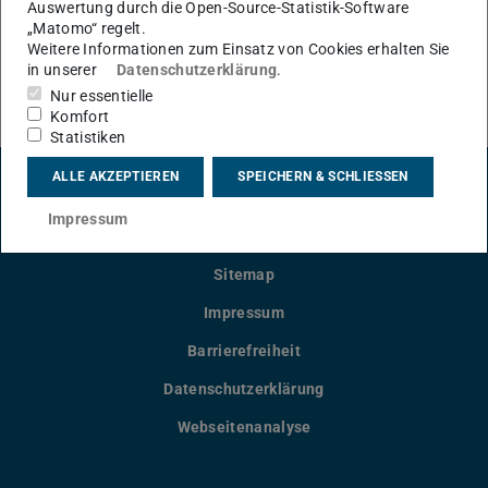
Auswertung durch die Open-Source-Statistik-Software
Zurzeit keine Einträge.
„Matomo“ regelt.
Weitere Informationen zum Einsatz von Cookies erhalten Sie
in unserer
Datenschutzerklärung
.
VORTRAGSARCHIV
Nur essentielle
Komfort
Statistiken
ALLE AKZEPTIEREN
SPEICHERN & SCHLIESSEN
LinkedIn-Seite der TU Darmstadt
Instagram-Kanal der TU Darmstad
Bluesky-Kanal der TU D
Facebook-Seite
YouTu
Impressum
Sitemap
Impressum
Barrierefreiheit
Datenschutzerklärung
Webseitenanalyse