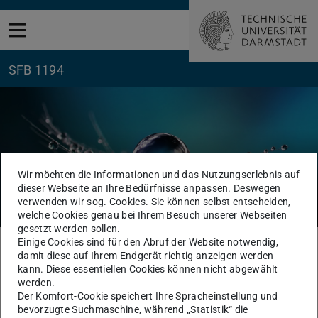
Menü öffnen
SFB 1194
Wir möchten die Informationen und das Nutzungserlebnis auf
dieser Webseite an Ihre Bedürfnisse anpassen. Deswegen
Gastvorträge
verwenden wir sog. Cookies. Sie können selbst entscheiden,
welche Cookies genau bei Ihrem Besuch unserer Webseiten
gesetzt werden sollen.
Einige Cookies sind für den Abruf der Website notwendig,
Sie befinden sich hier:
TU Darmstadt
SFB1194
Der SFB
Gastvorträge
damit diese auf Ihrem Endgerät richtig anzeigen werden
kann. Diese essentiellen Cookies können nicht abgewählt
Hier finden Sie Informationen über Gastvorträge im
werden.
Rahmen des SFB 1194.
Der Komfort-Cookie speichert Ihre Spracheinstellung und
bevorzugte Suchmaschine, während „Statistik“ die