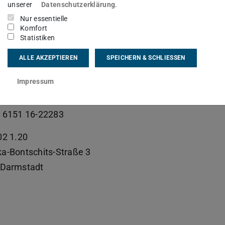
sgebiet(e)
unserer
Datenschutzerklärung
.
Nur essentielle
erimentelle Aufbauten, Leitkonfigurationen
Komfort
Statistiken
kt
ALLE AKZEPTIEREN
SPEICHERN & SCHLIESSEN
mi@ttd.tu-...
Impressum
 6151 16-22282
 6151 16-22283
02 1.20
a-Bontschits-Straße 3
Darmstadt