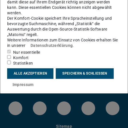
damit diese auf Ihrem Endgerät richtig anzeigen werden
Wissenschaftlerinnen und Wissenschaftler.
kann. Diese essentiellen Cookies können nicht abgewählt
werden.
Der Komfort-Cookie speichert Ihre Spracheinstellung und
bevorzugte Suchmaschine, während „Statistik“ die
Fehler beim Laden der Daten
Auswertung durch die Open-Source-Statistik-Software
Beim Laden der Publikationsdaten von
TUbiblio
ist ein
„Matomo“ regelt.
Fehler aufgetreten. Bitte versuchen Sie es zu einem
Weitere Informationen zum Einsatz von Cookies erhalten Sie
späteren Zeitpunkt erneut.
in unserer
Datenschutzerklärung
.
Nur essentielle
Komfort
Statistiken
ALLE AKZEPTIEREN
SPEICHERN & SCHLIESSEN
Impressum
LinkedIn-Seite der TU Darmstadt
Instagram-Kanal der TU Darmstad
Bluesky-Kanal der TU D
Facebook-Seite
YouTu
Sitemap