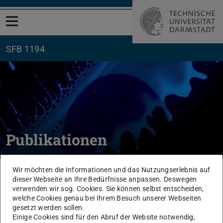
Menü öffnen
SFB 1194
Publikationen
Wir möchten die Informationen und das Nutzungserlebnis auf
Sie befinden sich hier:
TU Darmstadt
SFB1194
Forschung
Publikationen
dieser Webseite an Ihre Bedürfnisse anpassen. Deswegen
verwenden wir sog. Cookies. Sie können selbst entscheiden,
Die folgende Liste enthält aus dem SFB
welche Cookies genau bei Ihrem Besuch unserer Webseiten
entstandene sowie weitere themenrelevante
gesetzt werden sollen.
Einige Cookies sind für den Abruf der Website notwendig,
Publikationen und Konferenzbeiträge seiner